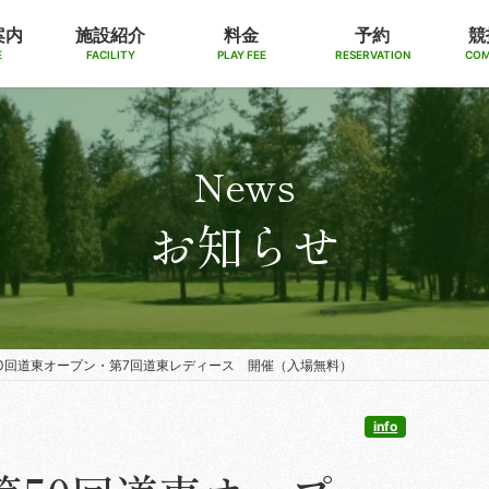
案内
施設紹介
料金
予約
競
E
FACILITY
PLAY FEE
RESERVATION
COM
News
お知らせ
第50回道東オープン・第7回道東レディース 開催（入場無料）
info