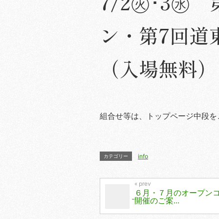
7/2㊋･3㊌
ン・第7回道
（入場無料）
組合せ等は、トップページ中段を
info
カテゴリー
６月・７月のオープン
開催のご案...