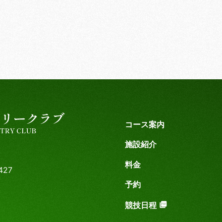
コース案内
施設紹介
料金
27
予約
競技日程