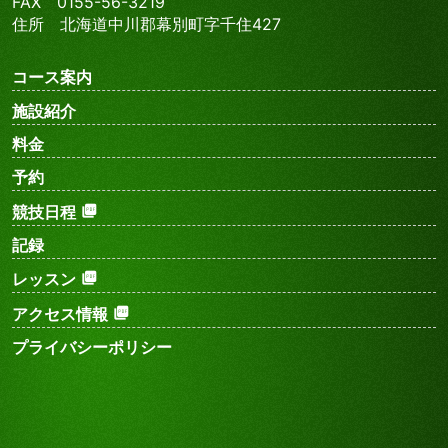
FAX 0155-56-3219
住所 北海道中川郡幕別町字千住427
コース案内
施設紹介
料金
予約
競技日程
記録
レッスン
アクセス情報
プライバシーポリシー